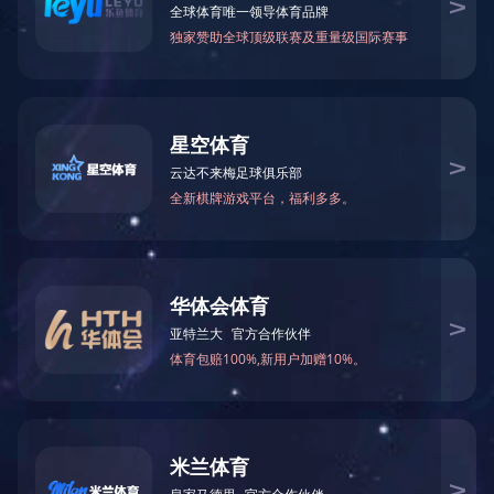
最后更新：2025-10-29 浏览：5583次
2025年10月28日，由集团公司承建的北京大兴国际机场
东航基地项目航空食品及地面服务区二期工程在大兴机场
航食项目现场隆重举行开工仪式。
中国东航（东航股份）
北京大兴国际机场建设运营指挥部总指挥邱红平、副总指
挥韩飞，东方航空食品有限公司副总经理钱锦、北京公司
总经理张颀、北京公司书记朱旭东，上海云锦智慧建设科
技有限公司副总经理陈影、北京项目部总经理田原，北京
兴电国际工程管理有限公司副总经理刘宝权，集团公司副
总经理王晓彬、封金等领导出席活动
。
韩飞副总指挥代表指挥部发表讲话，他指出，东航作为
大兴机场的主基地航空公司，始终将高质量推进大兴基地