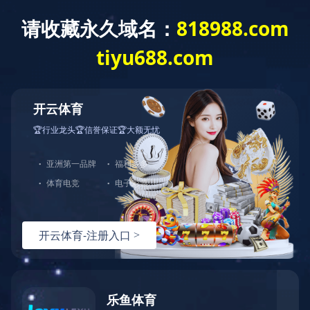
华体
口-
关于
新闻
主营
党的
当前位置：
华体会官方版网站登录入口-华体会（中国）
>
新闻中心
>
人才
集团新闻
招标
集团公司承建的北京大兴国际机场东航基地航食项目成
功举行开工仪式