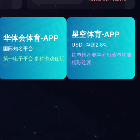
人才招聘
企业邮箱
友情链接
