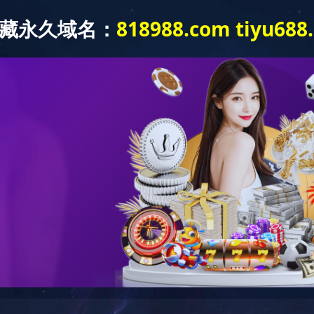
国）
关于我们
新闻中心
主营业务
党的建设