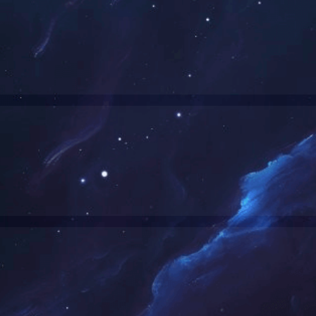
集团公告
新闻转载
行业新闻